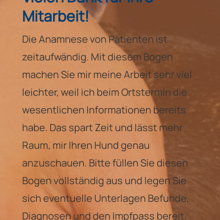
Mitarbeit!
Die Anamnese von Patienten ist
zeitaufwändig. Mit diesem Bogen
machen Sie mir meine Arbeit sehr viel
leichter, weil ich beim Ortstermin die
wesentlichen Informationen bereits
habe. Das spart Zeit und lässt mehr
Raum, mir Ihren Hund genau
anzuschauen. Bitte füllen Sie diesen
Bogen vollständig aus und legen Sie
sich eventuelle Unterlagen Befunde,
Diagnosen und den Impfpass bereit.