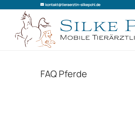
kontakt@tieraerztin-silkepohl.de
FAQ Pferde